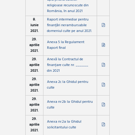
religioase recunoscute din
România, în anul 2021
8.
Raport intermediar pentru
iunie
finanțări nerambursabile
2021.
domeniul culte pe anul 2021.
29.
Anexa 5 la Regulament
aprilie
Raport final
2021.
29.
Anexă la Contractul de
aprilie
finanţare culte nr. ______
2021.
din 2021
29.
Anexa 2c la Ghidul pentru
aprilie
culte
2021.
29.
Anexa nr.2b la Ghidul pentru
aprilie
culte
2021.
29.
Anexa nr.2a la Ghidul
aprilie
solicitantului culte
2021.