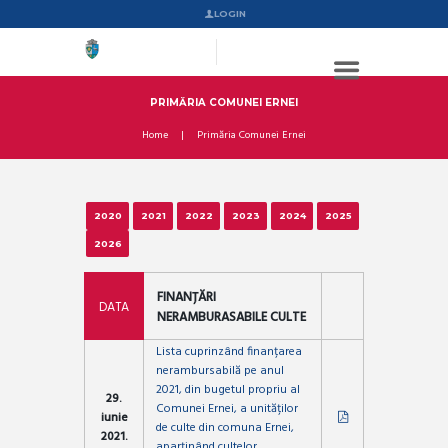
LOGIN
PRIMĂRIA COMUNEI ERNEI
Home
Primăria Comunei Ernei
2020
2021
2022
2023
2024
2025
2026
FINANȚĂRI
DATA
NERAMBURASABILE CULTE
Lista cuprinzând finanțarea
nerambursabilă pe anul
2021, din bugetul propriu al
29.
Comunei Ernei, a unităților
iunie
de culte din comuna Ernei,
2021.
aparținând cultelor