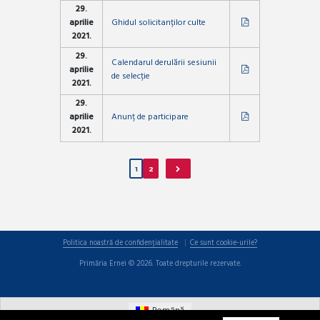
29.
aprilie
Ghidul solicitanților culte
2021.
29.
Calendarul derulării sesiunii
aprilie
de selecție
2021.
29.
aprilie
Anunț de participare
2021.
1
2
Politica noastră de confidențialitate
Ce sunt cookie-urile?
Primăria Ernei © 2026. Toate drepturile rezervate.
Română