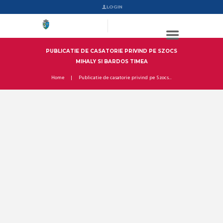
LOGIN
PUBLICATIE DE CASATORIE PRIVIND PE SZOCS
MIHALY SI BARDOS TIMEA
Home
Publicatie de casatorie privind pe Szocs...