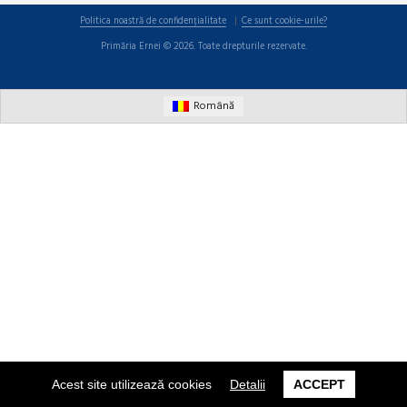
Politica noastră de confidențialitate
Ce sunt cookie-urile?
Primăria Ernei © 2026. Toate drepturile rezervate.
Română
Acest site utilizează cookies
Detalii
ACCEPT