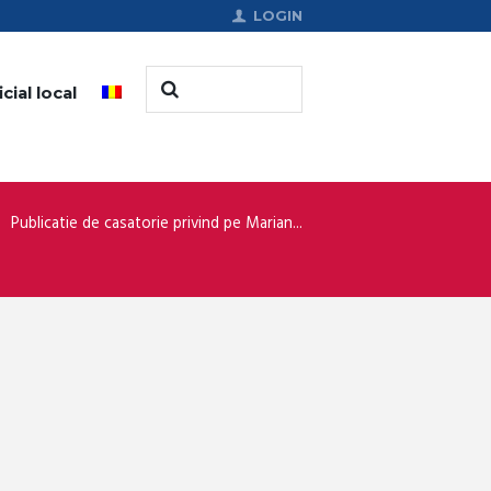
LOGIN
cial local
Publicatie de casatorie privind pe Marian...