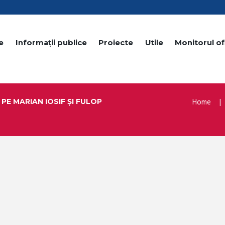
e
Informații publice
Proiecte
Utile
Monitorul ofi
Home
PE MARIAN IOSIF ȘI FULOP