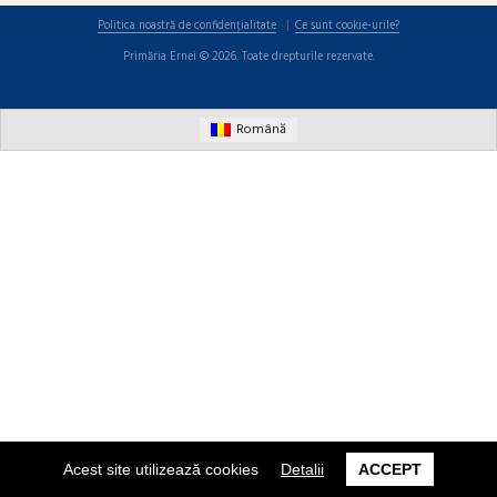
Politica noastră de confidențialitate
Ce sunt cookie-urile?
Primăria Ernei © 2026. Toate drepturile rezervate.
Română
Acest site utilizează cookies
Detalii
ACCEPT