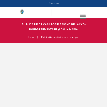
LOGIN
PUBLICATIE DE CĂSĂTORIE PRIVIND PE LACKO-
IMRE-PETER JOZSEF ȘI CĂLIN MARIA
Home
Publicatie de căsătorie privind pe...