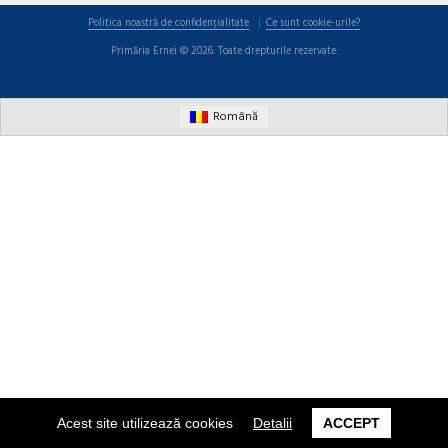
Politica noastră de confidențialitate
Ce sunt cookie-urile?
Primăria Ernei © 2026. Toate drepturile rezervate.
Română
Acest site utilizează cookies
Detalii
ACCEPT