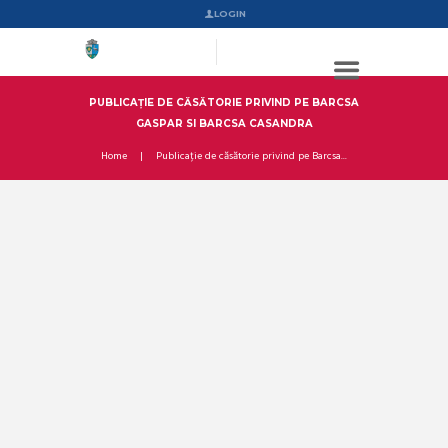
LOGIN
PUBLICAȚIE DE CĂSĂTORIE PRIVIND PE BARCSA
GASPAR SI BARCSA CASANDRA
Home
Publicație de căsătorie privind pe Barcsa...