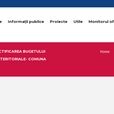
e
Informații publice
Proiecte
Utile
Monitorul ofi
Home
CTIFICAREA BUGETULUI
V TERITORIALE- COMUNA