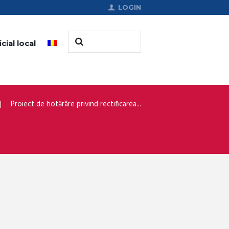
LOGIN
cial local
Proiect de hotărâre privind rectificarea...