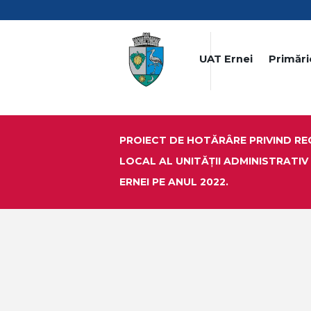
UAT Ernei
Primări
PROIECT DE HOTĂRÂRE PRIVIND RE
LOCAL AL UNITĂȚII ADMINISTRATI
ERNEI PE ANUL 2022.