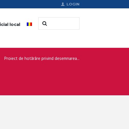
LOGIN
cial local
Proiect de hotărâre privind desemnarea...