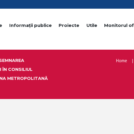
e
Informații publice
Proiecte
Utile
Monitorul ofi
Home
ESEMNAREA
 ÎN CONSILIUL
ONA METROPOLITANĂ