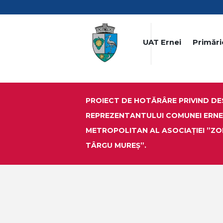
UAT Ernei
Primări
PROIECT DE HOTĂRÂRE PRIVIND D
REPREZENTANTULUI COMUNEI ERNEI
METROPOLITAN AL ASOCIAŢIEI ”Z
TÂRGU MUREȘ”.