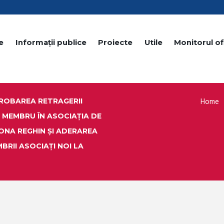
e
Informații publice
Proiecte
Utile
Monitorul ofi
Home
ROBAREA RETRAGERII
 MEMBRU ÎN ASOCIAȚIA DE
NA REGHIN ȘI ADERAREA
RII ASOCIAȚI NOI LA