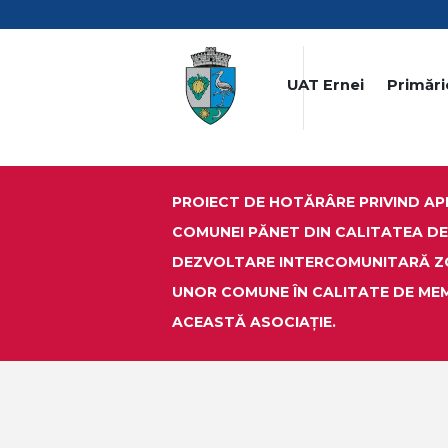
UAT Ernei
Primări
PROIECT DE HOTĂRÂRE PRIVIND AP
COMUNEI PĂNET DIN CALITATEA DE
DEZVOLTARE INTERCOMUNITARĂ ZO
UNOR COMUNE ÎN CALITATE DE MEMB
ACEASTĂ ASOCIAȚIE.