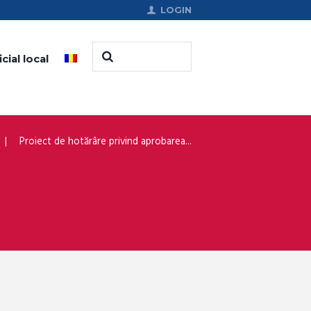
LOGIN
cial local
Proiect de hotărâre privind aprobarea...