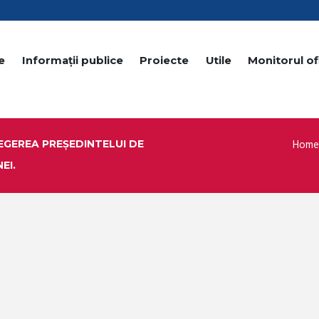
e
Informații publice
Proiecte
Utile
Monitorul ofi
Home
EGEREA PREŞEDINTELUI DE
EI.