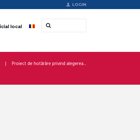
LOGIN
cial local
Proiect de hotărâre privind alegerea...