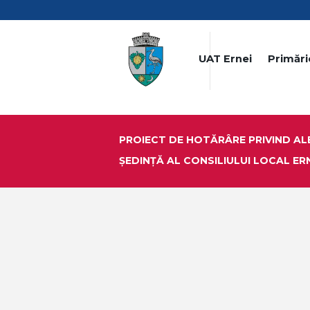
UAT Ernei
Primări
PROIECT DE HOTĂRÂRE PRIVIND AL
ŞEDINŢĂ AL CONSILIULUI LOCAL ERN