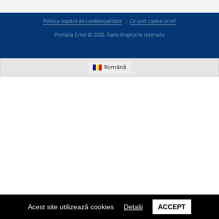
Politica noastră de confidențialitate
Ce sunt cookie-urile?
Primăria Ernei © 2026. Toate drepturile rezervate.
Română
Acest site utilizează cookies
Detalii
ACCEPT