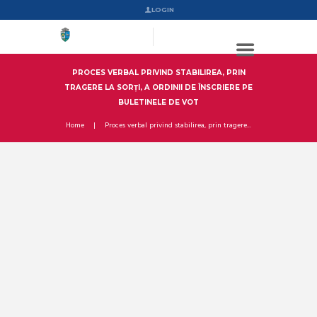
LOGIN
PROCES VERBAL PRIVIND STABILIREA, PRIN
TRAGERE LA SORȚI, A ORDINII DE ÎNSCRIERE PE
BULETINELE DE VOT
Home
Proces verbal privind stabilirea, prin tragere...