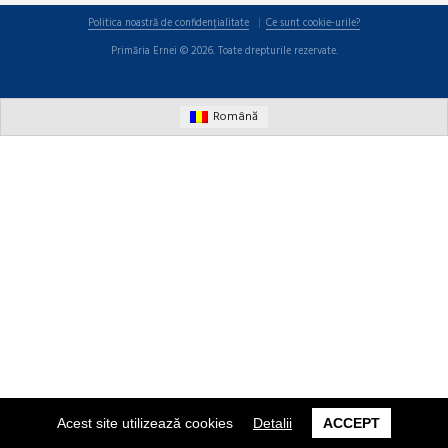
Politica noastră de confidențialitate
Ce sunt cookie-urile?
Primăria Ernei © 2026. Toate drepturile rezervate.
Română
Acest site utilizează cookies
Detalii
ACCEPT