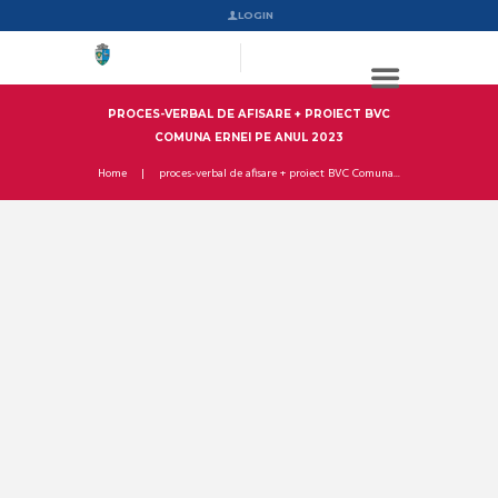
LOGIN
PROCES-VERBAL DE AFISARE + PROIECT BVC
COMUNA ERNEI PE ANUL 2023
Home
proces-verbal de afisare + proiect BVC Comuna...