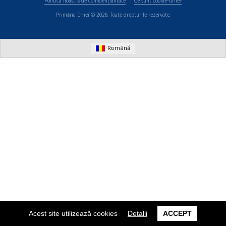
Politica noastră de confidențialitate
Ce sunt cookie-urile?
Primăria Ernei © 2026. Toate drepturile rezervate.
Română
Acest site utilizează cookies
Detalii
ACCEPT