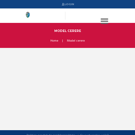
LOGIN
MODEL CERERE
Home
Model cerere