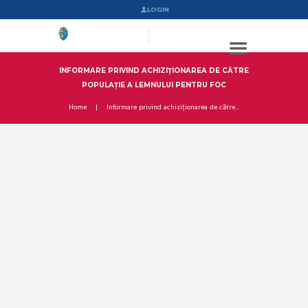
LOGIN
INFORMARE PRIVIND ACHIZIȚIONAREA DE CĂTRE
POPULAȚIE A LEMNULUI PENTRU FOC
Home
Informare privind achiziționarea de către...