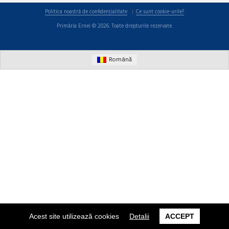
Politica noastră de confidențialitate
Ce sunt cookie-urile?
Primăria Ernei © 2026. Toate drepturile rezervate.
Română
Acest site utilizează cookies
Detalii
ACCEPT