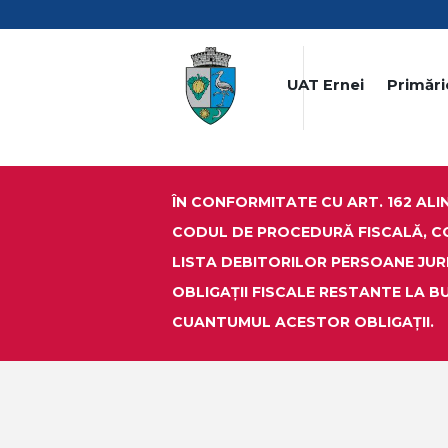
UAT Ernei
Primări
ÎN CONFORMITATE CU ART. 162 ALIN.
CODUL DE PROCEDURĂ FISCALĂ, C
LISTA DEBITORILOR PERSOANE JUR
OBLIGAŢII FISCALE RESTANTE LA B
CUANTUMUL ACESTOR OBLIGAȚII.