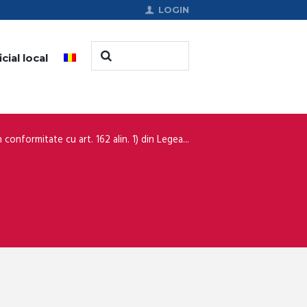
LOGIN
cial local
n conformitate cu art. 162 alin. 1) din Legea...