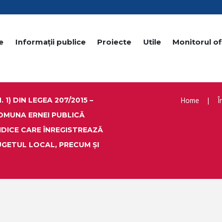
e
Informații publice
Proiecte
Utile
Monitorul ofi
Home
Î
 1) DIN LEGEA 207/2015 –
OMUNA ERNEI PUBLICĂ
IDICE CARE ÎNREGISTREAZĂ
UGETUL LOCAL, PRECUM ȘI