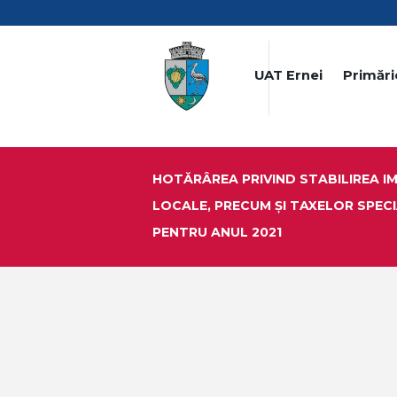
UAT Ernei
Primări
HOTĂRÂREA PRIVIND STABILIREA I
LOCALE, PRECUM ŞI TAXELOR SPECI
PENTRU ANUL 2021