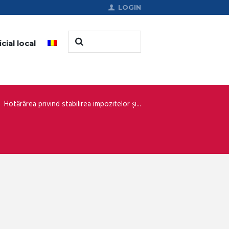
LOGIN
cial local
Hotărârea privind stabilirea impozitelor şi...