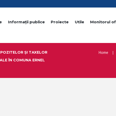
e
Informații publice
Proiecte
Utile
Monitorul ofi
Home
MPOZITELOR ŞI TAXELOR
ALE ÎN COMUNA ERNEI,