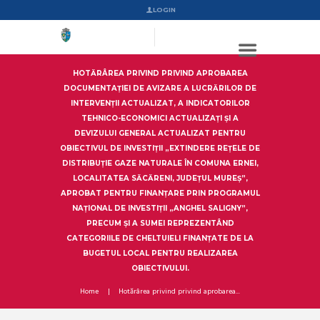
LOGIN
HOTĂRÂREA PRIVIND PRIVIND APROBAREA
DOCUMENTAȚIEI DE AVIZARE A LUCRĂRILOR DE
INTERVENȚII ACTUALIZAT, A INDICATORILOR
TEHNICO-ECONOMICI ACTUALIZAȚI ȘI A
DEVIZULUI GENERAL ACTUALIZAT PENTRU
OBIECTIVUL DE INVESTIȚII „EXTINDERE REȚELE DE
DISTRIBUȚIE GAZE NATURALE ÎN COMUNA ERNEI,
LOCALITATEA SĂCĂRENI, JUDEȚUL MUREȘ”,
APROBAT PENTRU FINANȚARE PRIN PROGRAMUL
NAȚIONAL DE INVESTIȚII „ANGHEL SALIGNY”,
PRECUM ȘI A SUMEI REPREZENTÂND
CATEGORIILE DE CHELTUIELI FINANȚATE DE LA
BUGETUL LOCAL PENTRU REALIZAREA
OBIECTIVULUI.
Home
Hotărârea privind privind aprobarea...