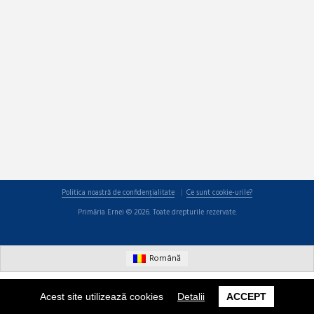
Politica noastră de confidențialitate
Ce sunt cookie-urile?
Primăria Ernei © 2026. Toate drepturile rezervate.
Română
Acest site utilizează cookies
Detalii
ACCEPT