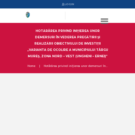
LOGIN
HOTĂRÂREA PRIVIND INIȚIEREA UNOR
DEMERSURI ÎN VEDEREA PREGĂTIRII ȘI
REALIZĂRII OBIECTIVULUI DE INVESTIȚII
„VARIANTA DE OCOLIRE A MUNICIPIULUI TÂRGU
MUREȘ, ZONA NORD – VEST (UNGHENI – ERNEI)”
Home
Hotărârea privind inițierea unor demersuri în...