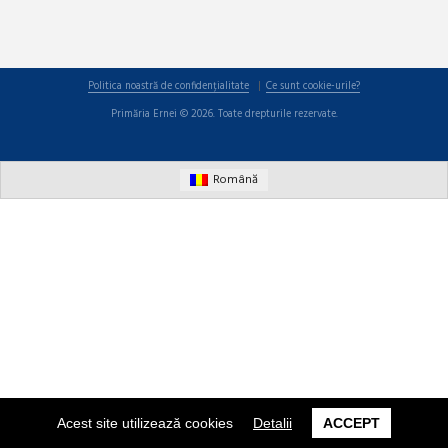
Politica noastră de confidențialitate
Ce sunt cookie-urile?
Primăria Ernei © 2026. Toate drepturile rezervate.
Română
Acest site utilizează cookies
Detalii
ACCEPT