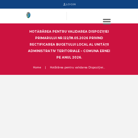
LOGIN
HOTĂRÂREA PENTRU VALIDAREA DISPOZIȚIEI
PRIMARULUI NR.122/18.05.2026 PRIVIND
RECTIFICAREA BUGETULUI LOCAL AL UNITĂȚII
ADMINISTRATIV TERITORIALE – COMUNA ERNEI
PE ANUL 2026.
Home
Hotărârea pentru validarea Dispoziției...