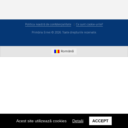
Politica noastră de confidențialitate
Ce sunt cookie-urile?
Primăria Ernei © 2026. Toate drepturile rezervate.
Română
Acest site utilizează cookies
Detalii
ACCEPT