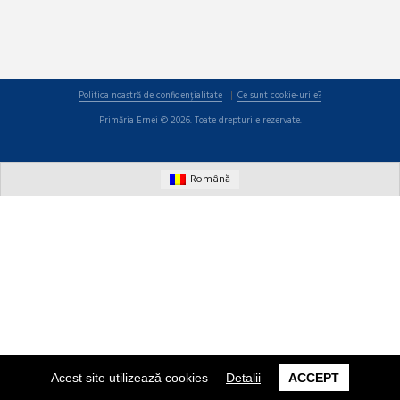
Politica noastră de confidențialitate
Ce sunt cookie-urile?
Primăria Ernei © 2026. Toate drepturile rezervate.
Română
Acest site utilizează cookies
Detalii
ACCEPT