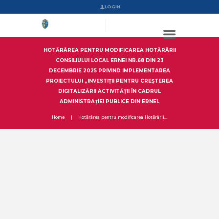
LOGIN
HOTĂRÂREA PENTRU MODIFICAREA HOTĂRÂRII
CONSILIULUI LOCAL ERNEI NR.68 DIN 23
DECEMBRIE 2025 PRIVIND IMPLEMENTAREA
PROIECTULUI „INVESTIȚII PENTRU CREȘTEREA
DIGITALIZĂRII ACTIVITĂȚII ÎN CADRUL
ADMINISTRAȚIEI PUBLICE DIN ERNEI.
Home
Hotărârea pentru modificarea Hotărârii...