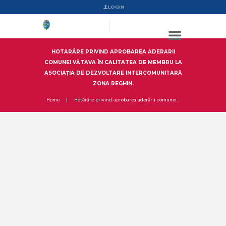
LOGIN
HOTĂRÂRE PRIVIND APROBAREA ADERĂRII
COMUNEI VĂTAVA ÎN CALITATEA DE MEMBRU LA
ASOCIAȚIA DE DEZVOLTARE INTERCOMUNITARĂ
ZONA REGHIN.
Home
Hotărâre privind aprobarea aderării comunei...