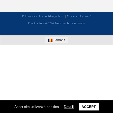
Politica noastră de confidențialitate
Ce sunt cookie-urile?
Primăria Ernei © 2026. Toate drepturile rezervate.
Română
Acest site utilizează cookies
Detalii
ACCEPT