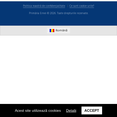
Politica noastră de confidențialitate
Ce sunt cookie-urile?
Primăria Ernei © 2026. Toate drepturile rezervate.
Română
Acest site utilizează cookies
Detalii
ACCEPT