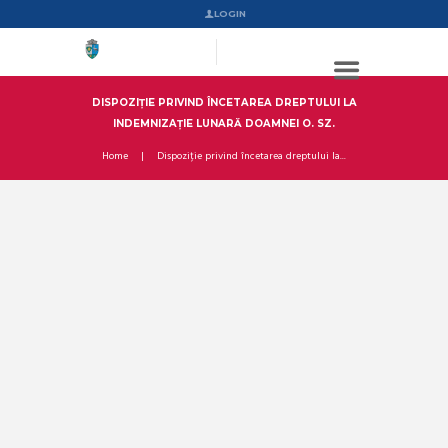
LOGIN
DISPOZIȚIE PRIVIND ÎNCETAREA DREPTULUI LA
INDEMNIZAȚIE LUNARĂ DOAMNEI O. SZ.
Home
Dispoziție privind încetarea dreptului la...