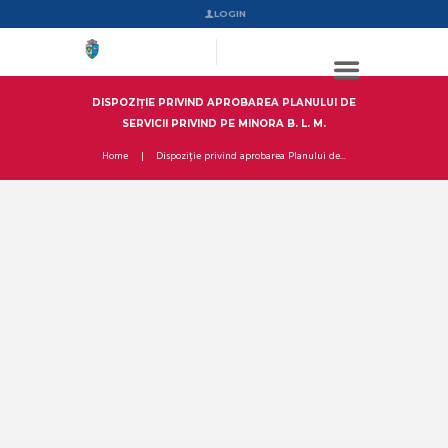
LOGIN
DISPOZIȚIE PRIVIND APROBAREA PLANULUI DE
SERVICII PRIVIND PE MINORA B. L. M.
Home
Dispoziție privind aprobarea Planului de...