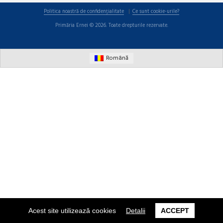
Politica noastră de confidențialitate
Ce sunt cookie-urile?
Primăria Ernei © 2026. Toate drepturile rezervate.
Română
Acest site utilizează cookies
Detalii
ACCEPT