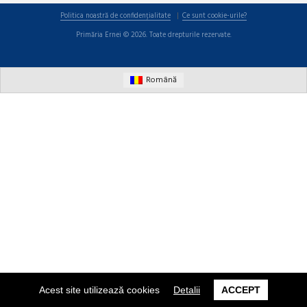
Politica noastră de confidențialitate
Ce sunt cookie-urile?
Primăria Ernei © 2026. Toate drepturile rezervate.
Română
Acest site utilizează cookies
Detalii
ACCEPT