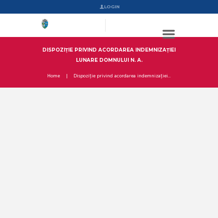
LOGIN
DISPOZIȚIE PRIVIND ACORDAREA INDEMNIZAȚIEI
LUNARE DOMNULUI N. A.
Home
Dispoziție privind acordarea indemnizației...