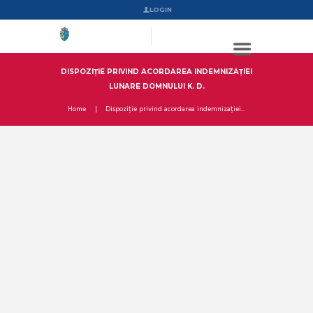
LOGIN
DISPOZIȚIE PRIVIND ACORDAREA INDEMNIZAȚIEI
LUNARE DOMNULUI K. D.
Home
Dispoziție privind acordarea indemnizației...