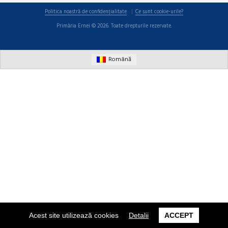
Politica noastră de confidențialitate
Ce sunt cookie-urile?
Primăria Ernei © 2026. Toate drepturile rezervate.
Română
Acest site utilizează cookies
Detalii
ACCEPT