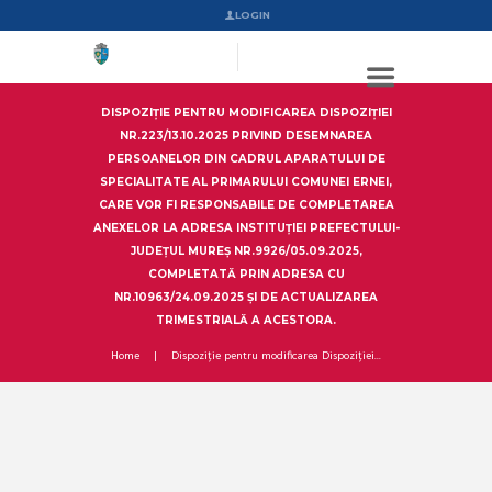
LOGIN
DISPOZIȚIE PENTRU MODIFICAREA DISPOZIȚIEI
NR.223/13.10.2025 PRIVIND DESEMNAREA
PERSOANELOR DIN CADRUL APARATULUI DE
SPECIALITATE AL PRIMARULUI COMUNEI ERNEI,
CARE VOR FI RESPONSABILE DE COMPLETAREA
ANEXELOR LA ADRESA INSTITUŢIEI PREFECTULUI-
JUDEŢUL MUREŞ NR.9926/05.09.2025,
COMPLETATĂ PRIN ADRESA CU
NR.10963/24.09.2025 ȘI DE ACTUALIZAREA
TRIMESTRIALĂ A ACESTORA.
Home
Dispoziție pentru modificarea Dispoziției...