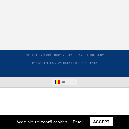
Politica noastră de confidențialitate
Ce sunt cookie-urile?
Primăria Ernei © 2026. Toate drepturile rezervate.
Română
Acest site utilizează cookies
Detalii
ACCEPT