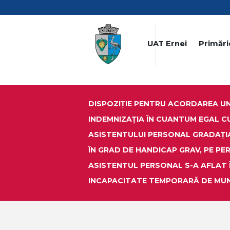
UAT Ernei
Primări
DISPOZIȚIE PENTRU ACORDAREA UNE
INDEMNIZAȚIA ÎN CUANTUM EGAL C
ASISTENTULUI PERSONAL GRADAŢI
ÎN GRAD DE HANDICAP GRAV, PE PE
ASISTENTUL PERSONAL S-A AFLAT 
INCAPACITATE TEMPORARĂ DE MU