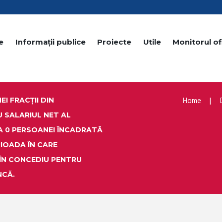
e
Informații publice
Proiecte
Utile
Monitorul ofi
Home
I FRACȚII DIN
U SALARIUL NET AL
A 0 PERSOANEI ÎNCADRATĂ
RIOADA ÎN CARE
ÎN CONCEDIU PENTRU
NCĂ.