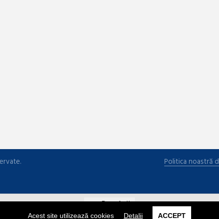
ervate.
Politica noastră d
Română
Acest site utilizează cookies
Detalii
ACCEPT