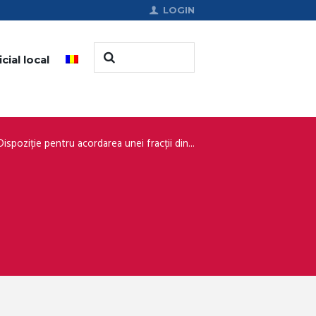
LOGIN
cial local
Dispoziție pentru acordarea unei fracții din...