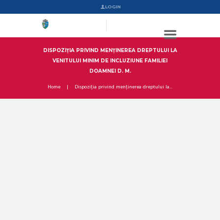
LOGIN
DISPOZIȚIA PRIVIND MENȚINEREA DREPTULUI LA
VENITULUI MINIM DE INCLUZIUNE FAMILIEI
DOAMNEI D. M.
Home
Dispoziția privind menținerea dreptului la...