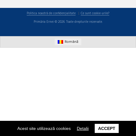
Politica noastră de confidențialitate
Ce sunt cookie-urile?
Primăria Ernei © 2026. Toate drepturile rezervate.
Română
Acest site utilizează cookies
Detalii
ACCEPT