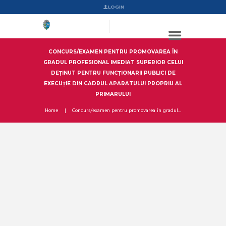
LOGIN
CONCURS/EXAMEN PENTRU PROMOVAREA ÎN
GRADUL PROFESIONAL IMEDIAT SUPERIOR CELUI
DEŢINUT PENTRU FUNCŢIONARII PUBLICI DE
EXECUŢIE DIN CADRUL APARATULUI PROPRIU AL
PRIMARULUI
Home
Concurs/examen pentru promovarea în gradul...