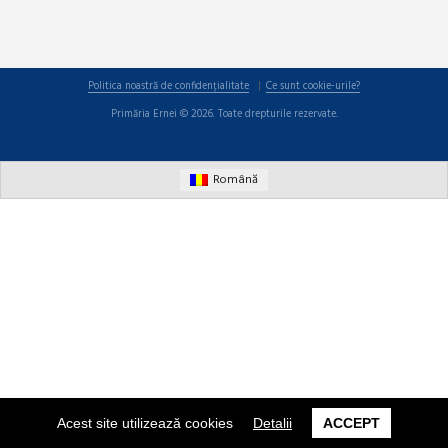
Politica noastră de confidențialitate
Ce sunt cookie-urile?
Primăria Ernei © 2026. Toate drepturile rezervate.
Română
Acest site utilizează cookies
Detalii
ACCEPT