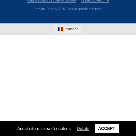
Politica noastră de confidențialitate
Ce sunt cookie-urile?
Primăria Ernei © 2026. Toate drepturile rezervate.
Română
Acest site utilizează cookies
Detalii
ACCEPT