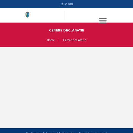
LOGIN
CERERE DECLARAȚIE
Home
Cerere declarație