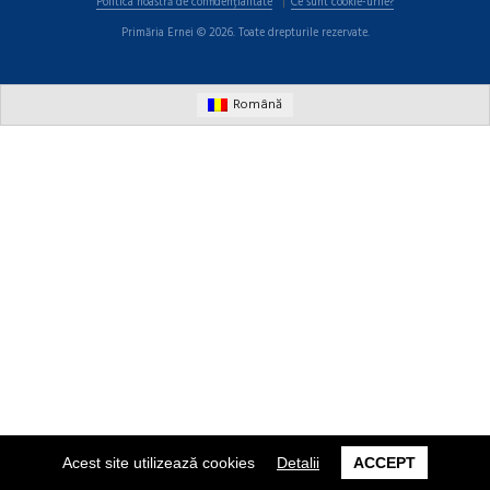
Politica noastră de confidențialitate
Ce sunt cookie-urile?
Primăria Ernei © 2026. Toate drepturile rezervate.
Română
Acest site utilizează cookies
Detalii
ACCEPT