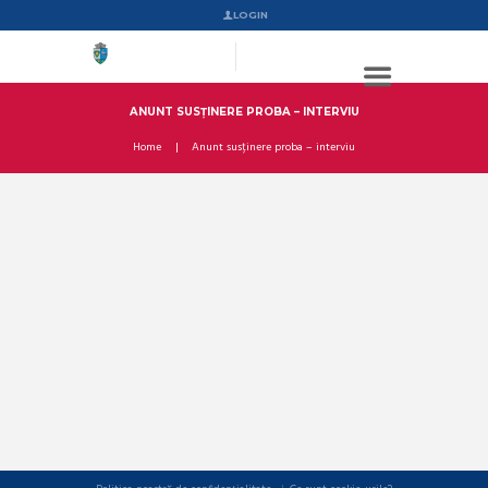
LOGIN
ANUNT SUSȚINERE PROBA – INTERVIU
Home
Anunt susținere proba – interviu