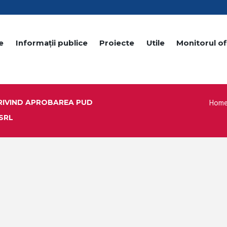
e
Informații publice
Proiecte
Utile
Monitorul ofi
Hom
RIVIND APROBAREA PUD
SRL