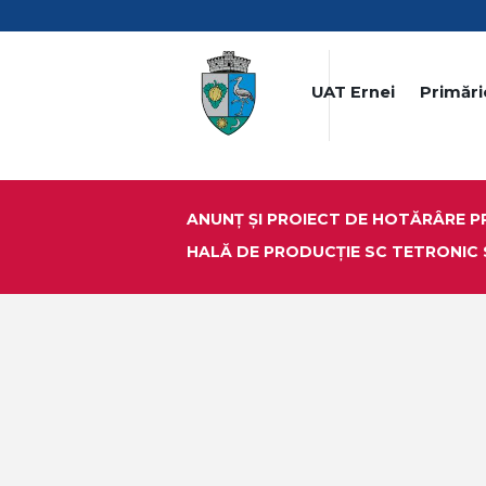
UAT Ernei
Primări
ANUNȚ ȘI PROIECT DE HOTĂRÂRE P
HALĂ DE PRODUCȚIE SC TETRONIC 