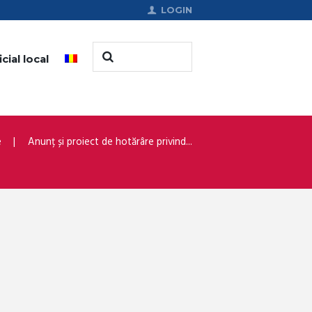
LOGIN
cial local
e
Anunț și proiect de hotărâre privind...