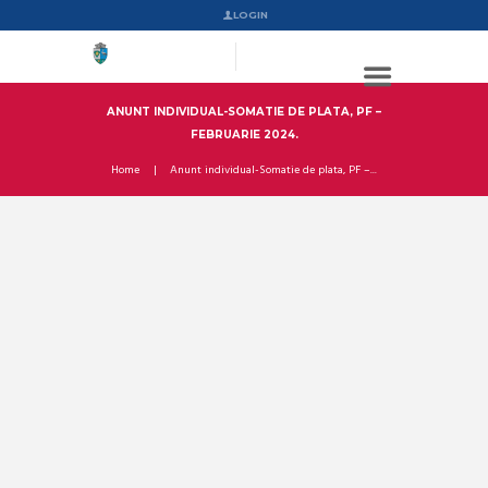
LOGIN
ANUNT INDIVIDUAL-SOMATIE DE PLATA, PF –
FEBRUARIE 2024.
Home
Anunt individual-Somatie de plata, PF –...