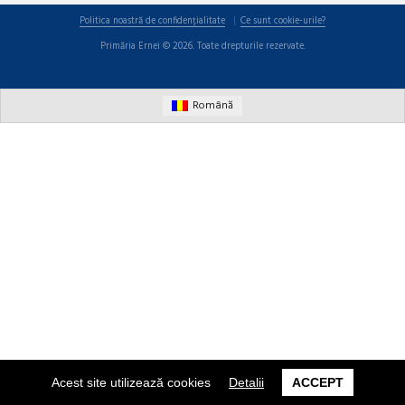
Politica noastră de confidențialitate
Ce sunt cookie-urile?
Primăria Ernei © 2026. Toate drepturile rezervate.
Română
Acest site utilizează cookies
Detalii
ACCEPT