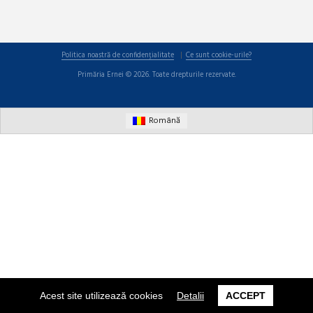
Politica noastră de confidențialitate
Ce sunt cookie-urile?
Primăria Ernei © 2026. Toate drepturile rezervate.
Română
Acest site utilizează cookies
Detalii
ACCEPT