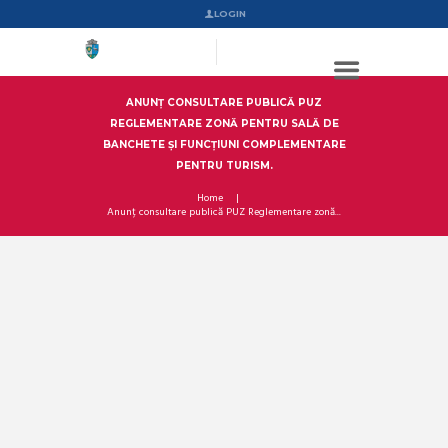
LOGIN
ANUNȚ CONSULTARE PUBLICĂ PUZ
REGLEMENTARE ZONĂ PENTRU SALĂ DE
BANCHETE ȘI FUNCȚIUNI COMPLEMENTARE
PENTRU TURISM.
Home
Anunț consultare publică PUZ Reglementare zonă...