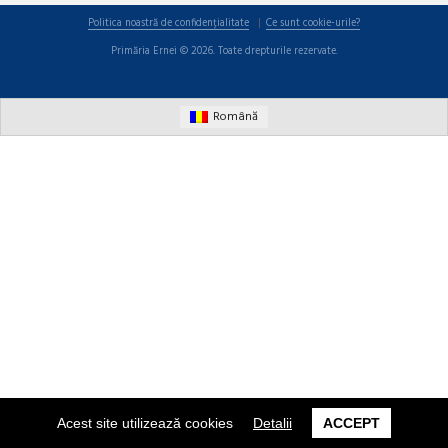
Politica noastră de confidențialitate
Ce sunt cookie-urile?
Primăria Ernei © 2026. Toate drepturile rezervate.
Română
Acest site utilizează cookies
Detalii
ACCEPT