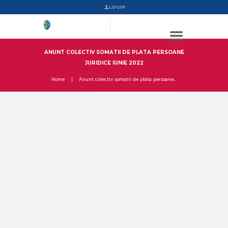
LOGIN
ANUNT COLECTIV SOMATII DE PLATA PERSOANE
JURIDICE IUNIE 2022
Home
Anunt colectiv somatii de plata persoane...