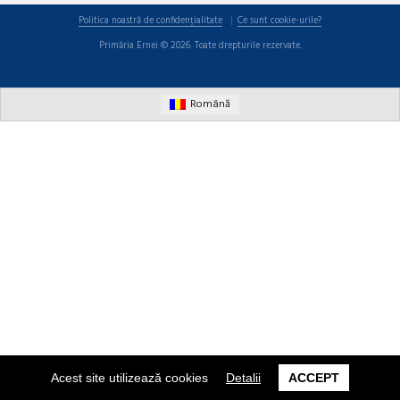
Politica noastră de confidențialitate
Ce sunt cookie-urile?
Primăria Ernei © 2026. Toate drepturile rezervate.
Română
Acest site utilizează cookies
Detalii
ACCEPT