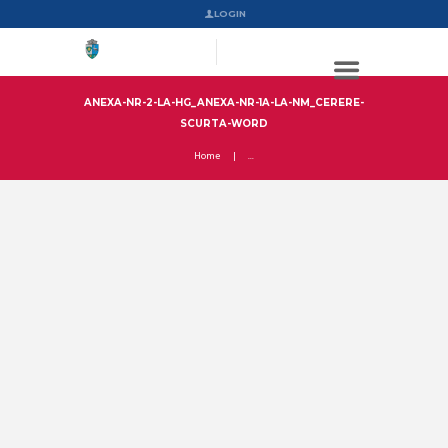
LOGIN
ANEXA-NR-2-LA-HG_ANEXA-NR-1A-LA-NM_CERERE-
SCURTA-WORD
Home
...