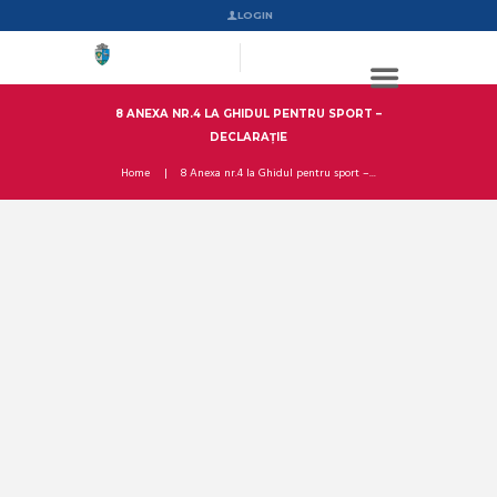
LOGIN
8 ANEXA NR.4 LA GHIDUL PENTRU SPORT –
DECLARAȚIE
Home
8 Anexa nr.4 la Ghidul pentru sport –...