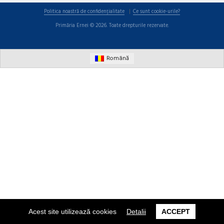
Politica noastră de confidențialitate
Ce sunt cookie-urile?
Primăria Ernei © 2026. Toate drepturile rezervate.
Română
Acest site utilizează cookies
Detalii
ACCEPT