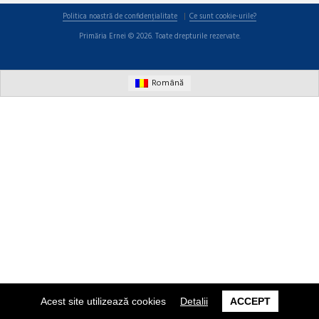
Politica noastră de confidențialitate
Ce sunt cookie-urile?
Primăria Ernei © 2026. Toate drepturile rezervate.
Română
Acest site utilizează cookies
Detalii
ACCEPT