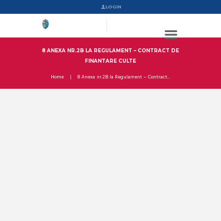
LOGIN
8 ANEXA NR.2B LA REGULAMENT – CONTRACT DE
FINANTARE CULTE
Home
8 Anexa nr.2B la Regulament – Contract...