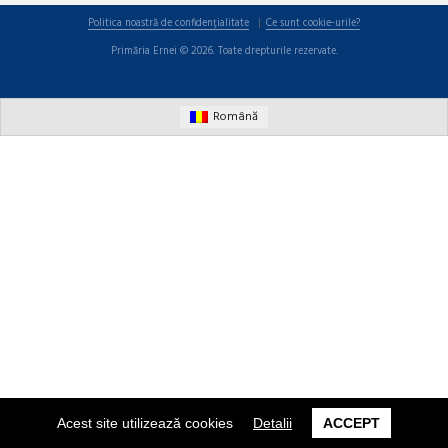
Politica noastră de confidențialitate
Ce sunt cookie-urile?
Primăria Ernei © 2026. Toate drepturile rezervate.
Română
Acest site utilizează cookies
Detalii
ACCEPT