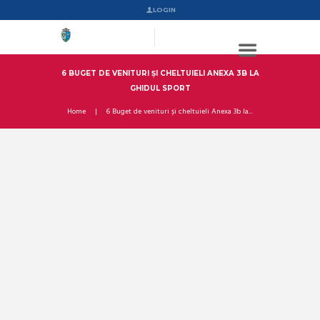
LOGIN
6 BUGET DE VENITURI ȘI CHELTUIELI ANEXA 3B LA
GHIDUL SPORT
Home
6 Buget de venituri și cheltuieli Anexa 3b la...