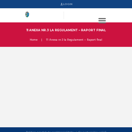
LOGIN
11 ANEXA NR.3 LA REGULAMENT – RAPORT FINAL
Home
11 Anexa nr.3 la Regulament – Raport final