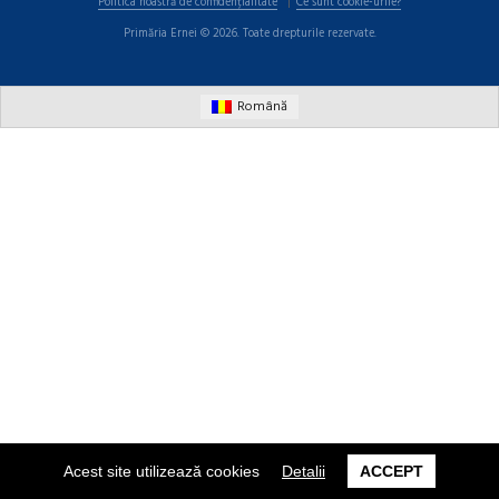
Politica noastră de confidențialitate
Ce sunt cookie-urile?
Primăria Ernei © 2026. Toate drepturile rezervate.
Română
Acest site utilizează cookies
Detalii
ACCEPT