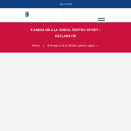
LOGIN
8 ANEXA NR.4 LA GHIDUL PENTRU SPORT –
DECLARATIE
Home
8 Anexa nr.4 la Ghidul pentru sport –...