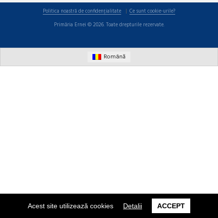
Politica noastră de confidențialitate
Ce sunt cookie-urile?
Primăria Ernei © 2026. Toate drepturile rezervate.
Română
Acest site utilizează cookies
Detalii
ACCEPT