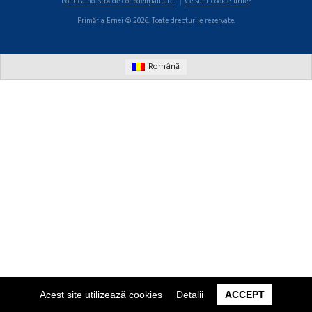
Politica noastră de confidențialitate
Ce sunt cookie-urile?
Primăria Ernei © 2026. Toate drepturile rezervate.
Română
Acest site utilizează cookies
Detalii
ACCEPT