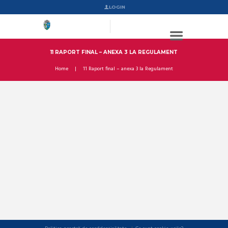
LOGIN
11 RAPORT FINAL – ANEXA 3 LA REGULAMENT
Home
11 Raport final – anexa 3 la Regulament