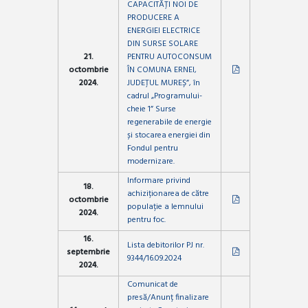
CAPACITĂȚI NOI DE
PRODUCERE A
ENERGIEI ELECTRICE
DIN SURSE SOLARE
21.
PENTRU AUTOCONSUM
octombrie
ÎN COMUNA ERNEI,
2024.
JUDEȚUL MUREȘ”, în
cadrul „Programului-
cheie 1” Surse
regenerabile de energie
și stocarea energiei din
Fondul pentru
modernizare.
Informare privind
18.
achiziționarea de către
octombrie
populație a lemnului
2024.
pentru foc.
16.
Lista debitorilor PJ nr.
septembrie
9344/16.09.2024
2024.
Comunicat de
presă/Anunț finalizare