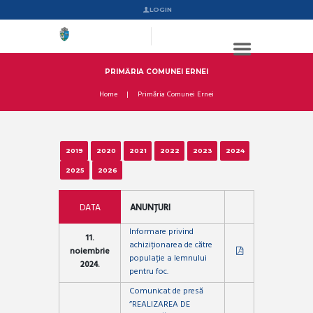
LOGIN
PRIMĂRIA COMUNEI ERNEI
Home
Primăria Comunei Ernei
2019
2020
2021
2022
2023
2024
2025
2026
DATA
ANUNȚURI
Informare privind
11.
achiziționarea de către
noiembrie
populație a lemnului
2024.
pentru foc.
Comunicat de presă
”REALIZAREA DE