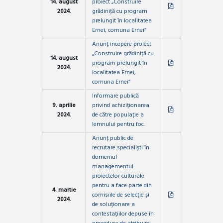
14. august
proiect „Construire
2024.
grădiniţă cu program
prelungit în localitatea
Ernei, comuna Ernei”
Anunț incepere proiect
„Construire grădiniţă cu
14. august
program prelungit în
2024.
localitatea Ernei,
comuna Ernei”
Informare publică
9. aprilie
privind achiziționarea
2024.
de către populație a
lemnului pentru foc.
Anunț public de
recrutare specialiști în
domeniul
managementul
proiectelor culturale
pentru a face parte din
4. martie
comisiile de selecție și
2024.
de soluționare a
contestațiilor depuse în