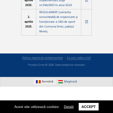
aprilie
implementării Legii
2025.
nr.544/2001 în anul 2024.
REGULAMENT (varianta
2.
consolidată) de organizare și
aprilie
funcționare a Sălii de sport
2025.
din Comuna Ernei, județul
Mureș.
Politica noastră de confidențialitate
Ce sunt cookie-urile?
Primăria Ernei © 2026. Toate drepturile rezervate.
Română
Maghiară
Acest site utilizează cookies
Detalii
ACCEPT