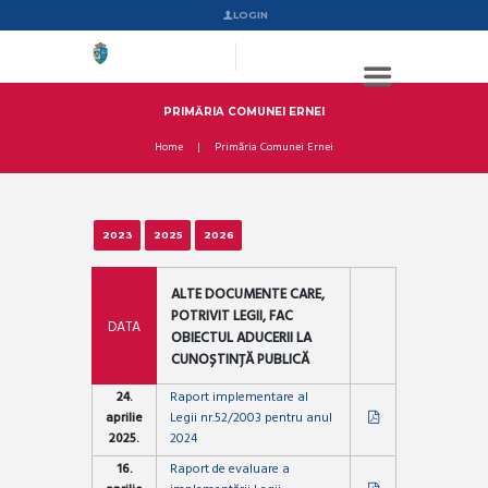
LOGIN
PRIMĂRIA COMUNEI ERNEI
Home
Primăria Comunei Ernei
2023
2025
2026
ALTE DOCUMENTE CARE,
POTRIVIT LEGII, FAC
DATA
OBIECTUL ADUCERII LA
CUNOȘTINȚĂ PUBLICĂ
24.
Raport implementare al
aprilie
Legii nr.52/2003 pentru anul
2025.
2024
16.
Raport de evaluare a