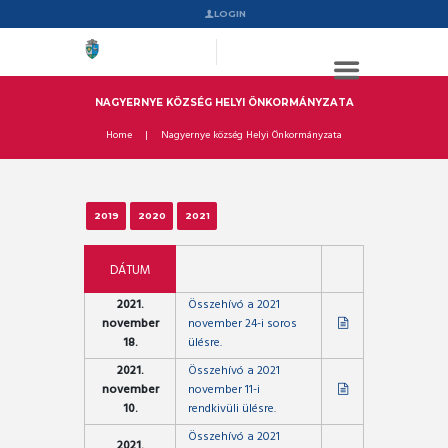
LOGIN
NAGYERNYE KÖZSÉG HELYI ÖNKORMÁNYZATA
Home
Nagyernye község Helyi Önkormányzata
2019
2020
2021
DÁTUM
2021.
Összehívó a 2021
november
november 24-i soros
18.
ülésre.
2021.
Összehívó a 2021
november
november 11-i
10.
rendkivüli ülésre.
Összehívó a 2021
2021.