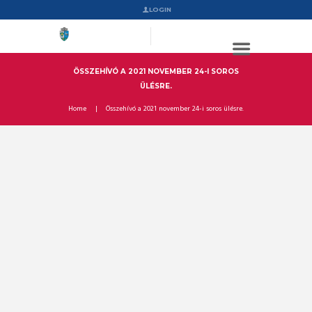
LOGIN
ÖSSZEHÍVÓ A 2021 NOVEMBER 24-I SOROS
ÜLÉSRE.
Home
Összehívó a 2021 november 24-i soros ülésre.