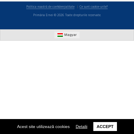
Politica noastră de confidențialitate
Ce sunt cookie-urile?
Primăria Ernei © 2026. Toate drepturile rezervate.
Magyar
Acest site utilizează cookies
Detalii
ACCEPT