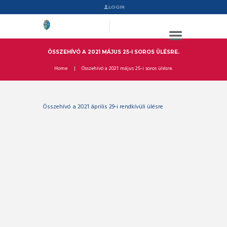
LOGIN
ÖSSZEHÍVÓ A 2021 MÁJUS 25-I SOROS ÜLÉSRE.
Home
Összehívó a 2021 május 25-i soros ülésre.
Összehívó a 2021 április 29-i rendkívüli ülésre