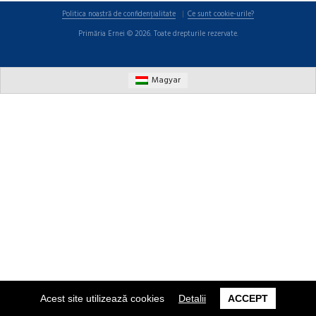
Politica noastră de confidențialitate
Ce sunt cookie-urile?
Primăria Ernei © 2026. Toate drepturile rezervate.
Magyar
Acest site utilizează cookies
Detalii
ACCEPT