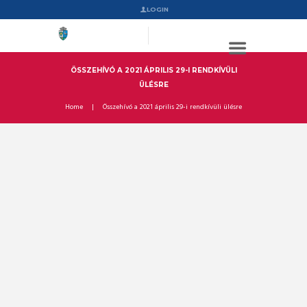
LOGIN
ÖSSZEHÍVÓ A 2021 ÁPRILIS 29-I RENDKÍVÜLI
ÜLÉSRE
Home
Összehívó a 2021 április 29-i rendkívüli ülésre