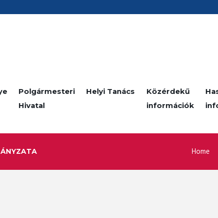
ye
Polgármesteri
Helyi Tanács
Közérdekű
Ha
Hivatal
információk
in
Home
MÁNYZATA