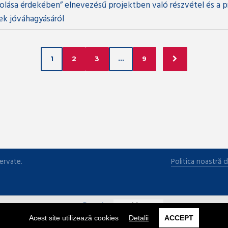
olása érdekében” elnevezésű projektben való részvétel és a p
ek jóváhagyásáról
1
2
3
…
9
ervate.
Politica noastră d
Román
Magyar
Acest site utilizează cookies
Detalii
ACCEPT