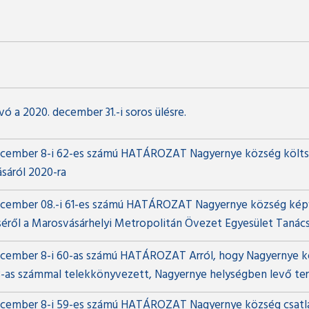
ó a 2020. december 31.-i soros ülésre.
cember 8-i 62-es számú HATÁROZAT Nagyernye község költ
ásáról 2020-ra
cember 08.-i 61-es számú HATÁROZAT Nagyernye község kép
éséről a Marosvásárhelyi Metropolitán Övezet Egyesület Tanác
cember 8-i 60-as számú HATÁROZAT Arról, hogy Nagyernye k
8-as számmal telekkönyvezett, Nagyernye helységben levő ter
cember 8-i 59-es számú HATÁROZAT Nagyernye község csatla