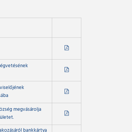
ségvetésének
viselőjének
sába
özség megvásárolja
ületet.
kozásáról bankkártya