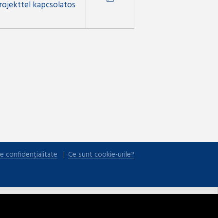
rojekttel kapcsolatos
e confidențialitate
Ce sunt cookie-urile?