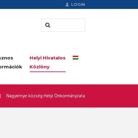
LOGIN
sznos
Helyi Hivatalos
formációk
Közlöny
Nagyernye község Helyi Önkormányzata