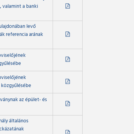
, valamint a banki
lajdonában levő
ák referencia arának
viselőjének
zgyűlésébe
viselőjének
t közgyűlésébe
ánynak az épület- és
ály általános
ockázatának