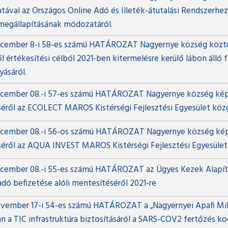
atával az Országos Online Adó és Illeték-átutalási Rendszerhez
 megállapításának módozatáról.
cember 8-i 58-es számú HATÁROZAT Nagyernye község köztu
 értékesítési célból 2021-ben kitermelésre kerülő lábon álló f
yásáról.
cember 08.-i 57-es számú HATÁROZAT Nagyernye község kép
éséről az ECOLECT MAROS Kistérségi Fejlesztési Egyesület kö
cember 08.-i 56-os számú HATÁROZAT Nagyernye község kép
éséről az AQUA INVEST MAROS Kistérségi Fejlesztési Egyesüle
cember 08.-i 55-es számú HATÁROZAT az Ügyes Kezek Alapítv
adó befizetése alóli mentesítéséről 2021-re
vember 17-i 54-es számú HATÁROZAT a „Nagyernyei Apafi Mih
an a TIC infrastruktúra biztosításáról a SARS-COV2 fertőzés k