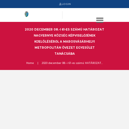
LOGIN
2020 DECEMBER 08.-I 61-ES SZÁMÚ HATÁROZAT
NAGYERNYE KÖZSÉG KÉPVISELŐJÉNEK
KIJELÖLÉSÉRŐL A MAROSVÁSÁRHELYI
METROPOLITÁN ÖVEZET EGYESÜLET
TANÁCSÁBA
Home
2020 december 08.-i 61-es számú HATÁROZAT...