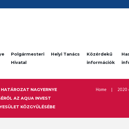
ye
Polgármesteri
Helyi Tanács
Közérdekű
Ha
Hivatal
információk
in
Home
2020 
MÚ HATÁROZAT NAGYERNYE
SÉRŐL AZ AQUA INVEST
GYESÜLET KÖZGYŰLÉSÉBE