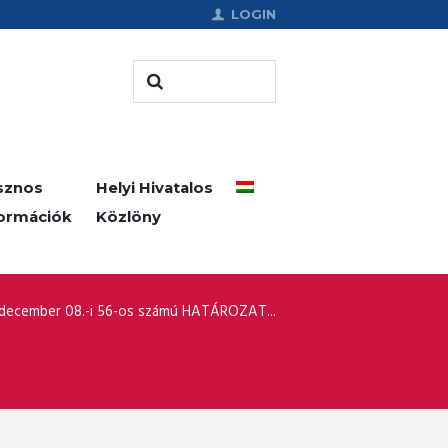
LOGIN
sznos
Helyi Hivatalos
formációk
Közlöny
december 08.-i 56-os számú HATÁROZAT...