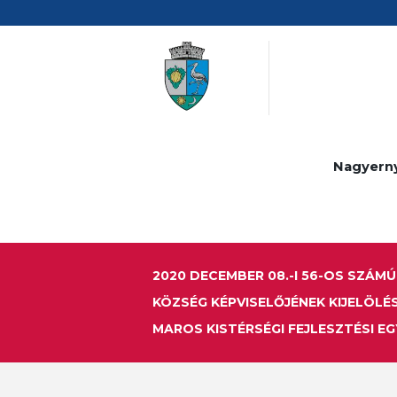
Nagyern
2020 DECEMBER 08.-I 56-OS SZÁ
KÖZSÉG KÉPVISELŐJÉNEK KIJELÖLÉ
MAROS KISTÉRSÉGI FEJLESZTÉSI E