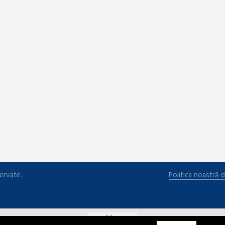
ervate.
Politica noastră d
Magyar